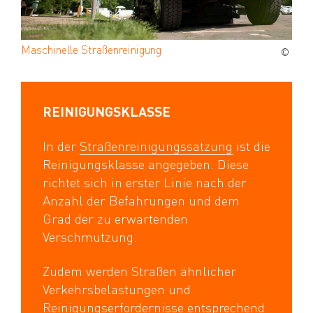
Maschinelle
Straßenreinigung
©
REINIGUNGSKLASSE
In der
Straßenreinigungssatzung
ist die
Reinigungsklasse angegeben. Diese
richtet sich in erster Linie nach der
Anzahl der Befahrungen und dem
Grad der zu erwartenden
Verschmutzung.
Zudem werden Straßen ähnlicher
Verkehrsbelastungen und
Reinigungserfordernisse entsprechend