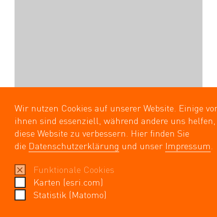
Wir nutzen Cookies auf unserer Website. Einige vo
ihnen sind essenziell, während andere uns helfen,
diese Website zu verbessern. Hier finden Sie
die
Datenschutzerklärung
und unser
Impressum
.
Funktionale Cookies
Karten (esri.com)
Statistik (Matomo)