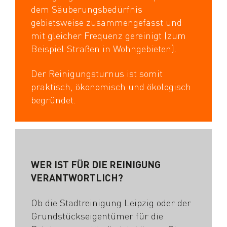
dem Säuberungsbedürfnis
gebietsweise zusammengefasst und
mit gleicher Frequenz gereinigt (zum
Beispiel Straßen in Wohngebieten).
Der Reinigungsturnus ist somit
praktisch, ökonomisch und ökologisch
begründet.
WER IST FÜR DIE REINIGUNG
VERANTWORTLICH?
Ob die Stadtreinigung Leipzig oder der
Grundstückseigentümer für die