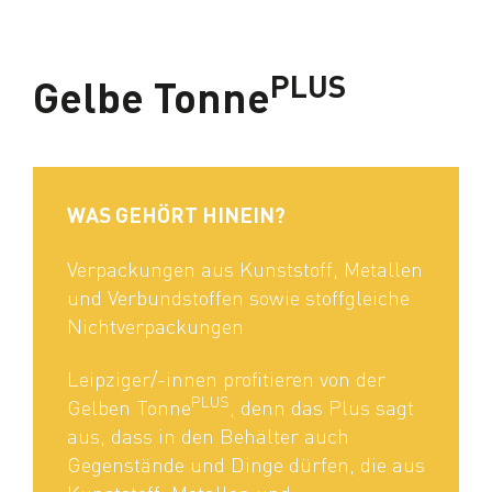
PLUS
Gelbe Tonne
WAS GEHÖRT HINEIN?
Verpackungen aus Kunststoff, Metallen
und Verbundstoffen sowie stoffgleiche
Nichtverpackungen
Leipziger/-innen profitieren von der
PLUS
Gelben Tonne
, denn das Plus sagt
aus, dass in den Behälter auch
Gegenstände und Dinge dürfen, die aus