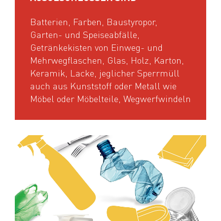
Batterien, Farben, Baustyropor,
Garten- und Speiseabfälle,
Getränkekisten von Einweg- und
Mehrwegflaschen, Glas, Holz, Karton,
Keramik, Lacke, jeglicher Sperrmüll
auch aus Kunststoff oder Metall wie
Möbel oder Möbelteile, Wegwerfwindeln