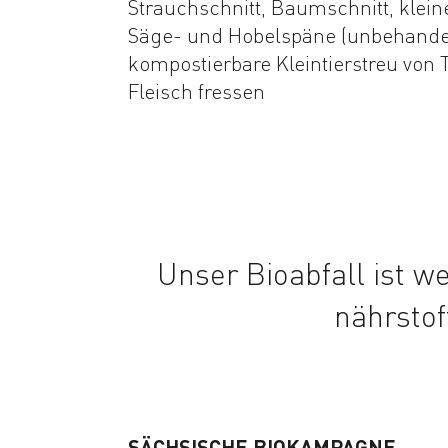
Strauchschnitt, Baumschnitt, klei
Säge- und Hobelspäne (unbehandel
kompostierbare Kleintierstreu von T
Fleisch fressen
Unser Bioabfall ist w
nährstof
SÄCHSISCHE BIOKAMPAGNE