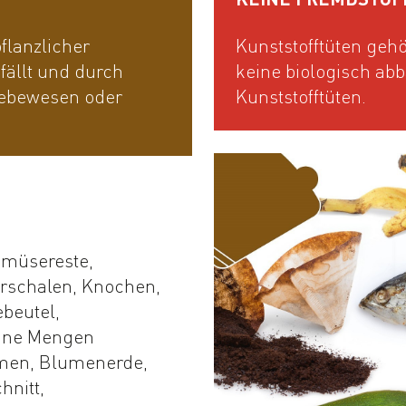
pflanzlicher
Kunststofftüten gehö
fällt und durch
keine biologisch ab
Lebewesen oder
Kunststofftüten.
emüsereste,
rschalen, Knochen,
ebeutel,
eine Mengen
umen, Blumenerde,
hnitt,