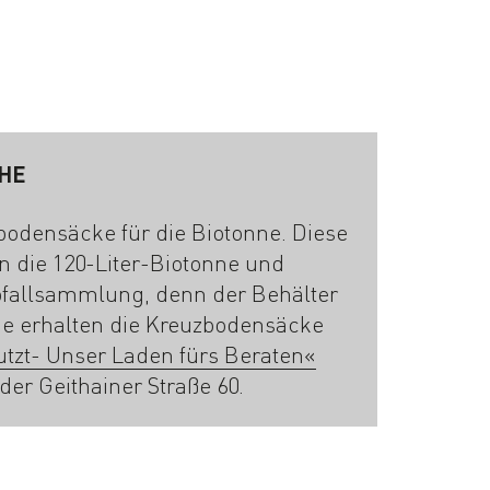
CHE
bodensäcke für die Biotonne. Diese
n die 120-Liter-Biotonne und
abfallsammlung, denn der Behälter
Sie erhalten die Kreuzbodensäcke
utzt- Unser Laden fürs Beraten«
der Geithainer Straße 60.