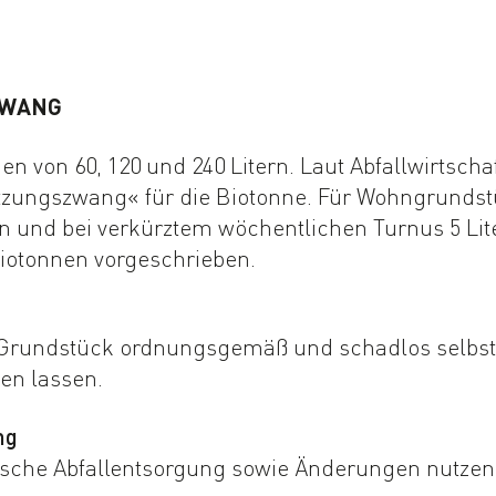
ZWANG
 von 60, 120 und 240 Litern. Laut Abfallwirtschaf
tzungszwang« für die Biotonne. Für Wohngrundstü
on und bei verkürztem wöchentlichen Turnus 5 Lit
iotonnen vorgeschrieben.
m Grundstück ordnungsgemäß und schadlos selbst
en lassen.
ng
che Abfallentsorgung sowie Änderungen nutzen S