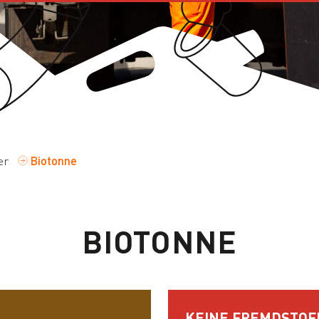
er
Biotonne
BIOTONNE
KEINE FREMDSTOFF