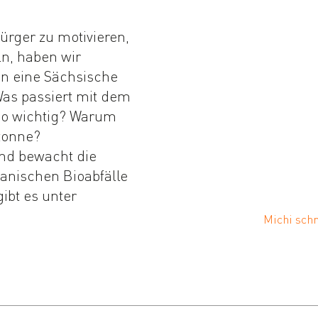
rger zu motivieren,
ln, haben wir
 eine Sächsische
as passiert mit dem
so wichtig? Warum
otonne?
nd bewacht die
ganischen Bioabfälle
gibt es unter
Michi sch