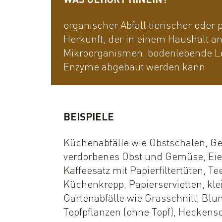
organischer Abfall tierischer oder 
Herkunft, der in einem Haushalt an
Mikroorganismen, bodenlebende 
Enzyme abgebaut werden kann
BEISPIELE
Küchenabfälle wie Obstschalen, G
verdorbenes Obst und Gemüse, Eie
Kaffeesatz mit Papierfiltertüten, Te
Küchenkrepp, Papierservietten, kl
Gartenabfälle wie Grasschnitt, Bl
Topfpflanzen (ohne Topf), Heckensc