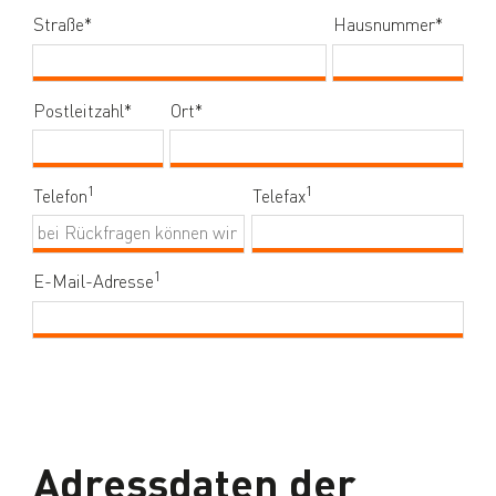
Straße
*
(Pflichtfeld)
Hausnummer
*
(Pflich
Postleitzahl
*
(Pflichtfeld)
Ort
*
(Pflichtfeld)
1
1
Telefon
Telefax
1
E-Mail-Adresse
Adressdaten der