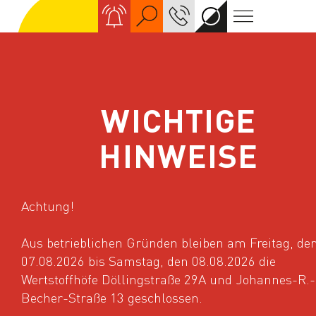
Suche
KONTAKT
Kontrastreiche An
Navigation
WICHTIGE
HINWEISE
Startseite
Wir für eine schöne Stadt
Wir sind für Si
Achtung!
ÄNDERUNG DER
Aus betrieblichen Gründen bleiben am Freitag, de
07.08.2026 bis Samstag, den 08.08.2026 die
ABFALLENTSORGU
Wertstoffhöfe Döllingstraße 29A und Johannes-R.-
Becher-Straße 13 geschlossen.