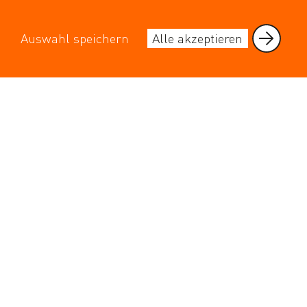
Jobs und Karriere
AUF EINEN BLICK
Auswahl speichern
Alle akzeptieren
Abfallkalender mit allen Entsorgungsterminen
täglich rausgeputzt - Unser Laden fürs Beraten
Schadstoffe
Verkauf von Wertmarken
Wertstoffhöfe
Sperrmüll
SERVICE
ServiceTeam
SRL APP
Medienkontakt
Für Lieferanten
KONTAKT
Stadtreinigung Leipzig