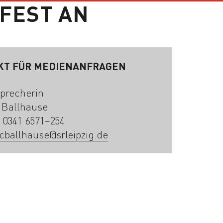
FEST AN
KT FÜR MEDIENANFRAGEN
precherin
 Ballhause
: 0341 6571–254
cballhause@srleipzig.de