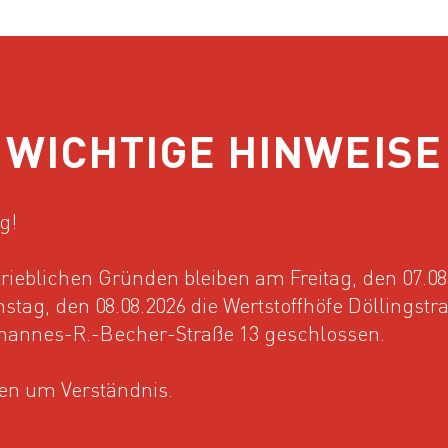
WICHTIGE HINWEISE
g!
 Leipzig bietet zwei Mitmach-Aktionen für ein nachhaltiges 
rieblichen Gründen bleiben am Freitag, den 07.08
stag, den 08.08.2026 die Wertstoffhöfe Döllingstr
hannes-R.-Becher-Straße 13 geschlossen.
INIGUNG LEIPZIG BIE
ten um Verständnis.
MACH-AKTIONEN FÜR