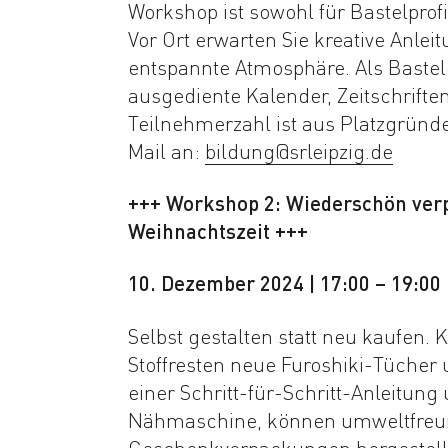
Workshop ist sowohl für Bastelprof
Vor Ort erwarten Sie kreative Anlei
entspannte Atmosphäre. Als Bastel
ausgediente Kalender, Zeitschrifte
Teilnehmerzahl ist aus Platzgrün
Mail an:
bildung@srleipzig.de
+++ Workshop 2: Wiederschön verp
Weihnachtszeit +++
10. Dezember 2024 | 17:00 – 19:0
Selbst gestalten statt neu kaufen. K
Stoffresten neue Furoshiki-Tücher 
einer Schritt-für-Schritt-Anleitun
Nähmaschine, können umweltfreund
Geschenkverpackungen hergestell