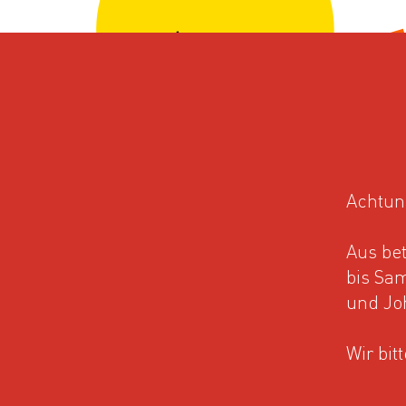
Achtun
Startseite
Medieninformation
Stadtreinigung
Aus bet
bis Sam
und Jo
STADTRE
Wir bit
MIT