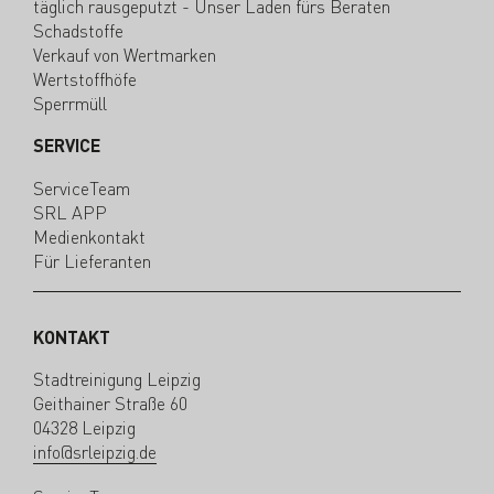
täglich rausgeputzt - Unser Laden fürs Beraten
Schadstoffe
Verkauf von Wertmarken
Wertstoffhöfe
Sperrmüll
SERVICE
ServiceTeam
SRL APP
Medienkontakt
Für Lieferanten
KONTAKT
Stadtreinigung Leipzig
Geithainer Straße 60
04328 Leipzig
info@srleipzig.de