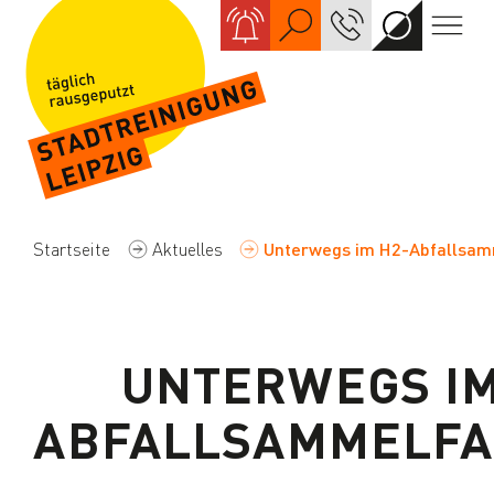
Suche
KONTAKT
Kontrastre
Navi
Startseite
Aktuelles
Unterwegs im H2-Abfallsa
UNTERWEGS IM
ABFALLSAMMELF