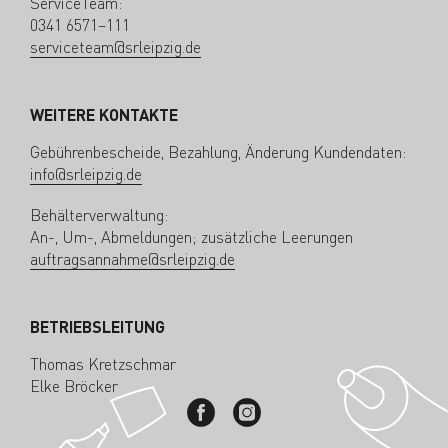
ServiceTeam:
0341 6571–111
serviceteam@srleipzig.de
WEITERE KONTAKTE
Gebührenbescheide, Bezahlung, Änderung Kundendaten:
info@srleipzig.de
Behälterverwaltung:
An-, Um-, Abmeldungen; zusätzliche Leerungen
auftragsannahme@srleipzig.de
BETRIEBSLEITUNG
Thomas Kretzschmar
Elke Bröcker
Stadtreinigung Leipzig bei Facebook
Stadtreinigung Leipzig bei Inst