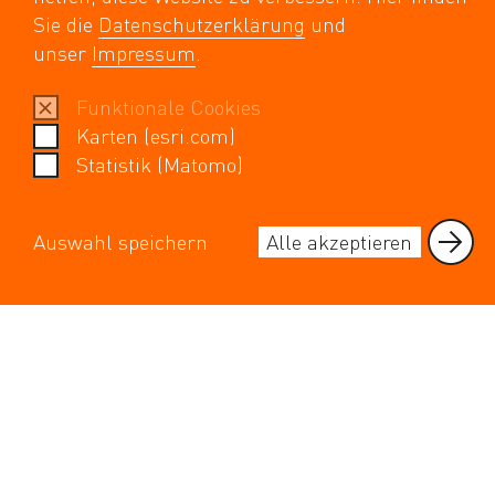
Sie die
Datenschutzerklärung
und
ServiceTeam
unser
Impressum
.
SRL APP
Medienkontakt
Funktionale Cookies
Für Lieferanten
Karten (esri.com)
Statistik (Matomo)
KONTAKT
Stadtreinigung Leipzig
Auswahl speichern
Alle akzeptieren
Geithainer Straße 60
04328 Leipzig
info@srleipzig.de
ServiceTeam:
0341 6571–111
serviceteam@srleipzig.de
WEITERE KONTAKTE