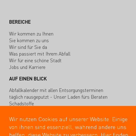
BEREICHE
Wir kommen zu Ihnen
Sie kommen zu uns
Wir sind für Sie da
Was passiert mit Ihrem Abfall
Wir für eine schöne Stadt
Jobs und Karriere
AUF EINEN BLICK
Abfallkalender mit allen Entsorgungsterminen
täglich rausgeputzt - Unser Laden fürs Beraten
Schadstoffe
Verkauf von Wertmarken
Wertstoffhöfe
Wir nutzen Cookies auf unserer Website. Einige
Sperrmüll
von ihnen sind essenziell, während andere uns
helfen, diese Website zu verbessern. Hier finden
SERVICE