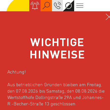
Suche
KONTAKT
Kontrastreiche
Navigation
Ansicht
WICHTIGE
HINWEISE
Startseite
Aktuelles
Tag der Daseinsvorsorge am 
Achtung!
TAG DER
Aus betrieblichen Gründen bleiben am Freitag,
den 07.08.2026 bis Samstag, den 08.08.2026 die
DASEINSVORSORG
Wertstoffhöfe Döllingstraße 29A und Johannes-
R.-Becher-Straße 13 geschlossen.
AM 23. JUNI 2026