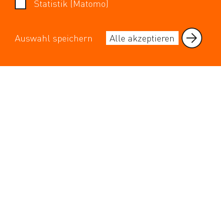
Statistik (Matomo)
Medienkontakt
Für Lieferanten
Auswahl speichern
Alle akzeptieren
KONTAKT
Stadtreinigung Leipzig
Geithainer Straße 60
04328 Leipzig
info@srleipzig.de
ServiceTeam:
0341 6571–111
serviceteam@srleipzig.de
WEITERE KONTAKTE
Gebührenbescheide, Bezahlung, Änderung Kundendaten:
info@srleipzig.de